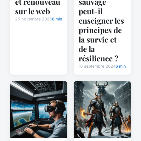
et renouveau
sauvage
sur le web
peut-il
enseigner les
25 novembre 2025
6 min
principes de
la survie et
de la
résilience ?
16 septembre 2024
6 min